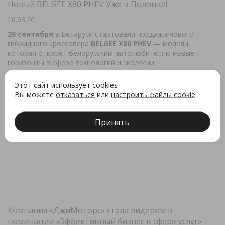
Новый BELGEE X80 PHEV Уже в Полоцке!
16.03.26
26 сентября
в Беларуси стартовали продажи нового
гибридного кроссовера
BELGEE X80 PHEV
— модели,
которая откроет белорусским автолюбителям новые
горизонты в сфере технологий и экологии.
Этот сайт использует cookies
Вы можете
отказаться
или
настроить файлы cookie
.
Принять
Компания «ДжиМоторс» стала лидером в
номинации «Эффективный бизнес в сфере услуг»