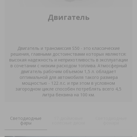
Двигатель
Двигатель и трансмиссия
S
50 - это классические
решения, главными достоинствами которых являются:
высокая надежность и неприхотливость в эксплуатации
в сочетании с низким расходом топлива. Атмосферный
двигатель рабочим объемом 1,5 л. обладает
оптимальной для автомобиля такого размера
мощностью - 122 л.с. и при этом в условном
загородном цикле способен потреблять всего 4,5
литра бензина на 100 км.
Светодиодные
17-дюймовые
Светодиодные
фары
колесные диски
фонари