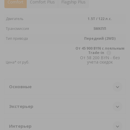
Comfort
Comfort Plus
Flagship Plus
Двигатель
1.5T / 122 л.с.
Трансмиссия
5МКПП
Тип привода
Передний (2WD)
От 45 900 BYN с лояльным
Trade-in
От 58 200 BYN - без
учета скидок
Цена* от pуб.
Основные
Экстерьер
Интерьер