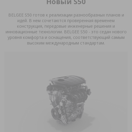
Новый S50
Новый S50
Комфорт
BELGEE
S
50 готов к реализации разнообразных планов и
Функциональность
Прайс лист
идей. В нем сочетаются проверенная временем
конструкция, передовые инженерные решения и
инновационные технологии. BELGEE
S
50 - это седан нового
Оставить заявку
уровня комфорта и оснащения, соответствующий самым
высоким международным стандартам.